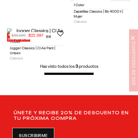
1 Color
Zapatillas Classics | Bb 4000 Ii |
Mujer
Classics
$
69
.
990
$
22
.
397
60% OFF
×
20% OFF EXTRA
1 Color
20% DE DESCUENTO
Jogger Classics | Cl Ae Pant |
Unisex
Classics
Has visto todos los
3
productos
ÚNETE Y RECIBE 20% DE DESCUENTO EN
TU PRÓXIMA COMPRA
SUSCRIBIRME