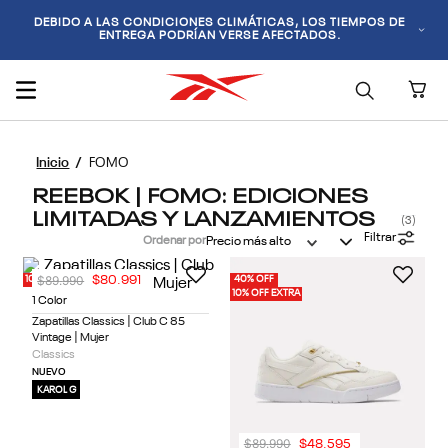
DEBIDO A LAS CONDICIONES CLIMÁTICAS, LOS TIEMPOS DE
ENTREGA PODRÍAN VERSE AFECTADOS.
FOMO
REEBOK | FOMO: EDICIONES
LIMITADAS Y LANZAMIENTOS
3
Filtrar
Ordenar por
Precio más alto
$
89
.
990
$
80
.
991
10% OFF EXTRA
40% OFF
10% OFF EXTRA
1 Color
Zapatillas Classics | Club C 85
Vintage | Mujer
Classics
NUEVO
KAROL G
$
89
.
990
$
48
.
595