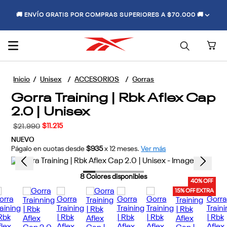
🚚 ENVÍO GRATIS POR COMPRAS SUPERIORES A $70.000 🚚
Unisex
ACCESORIOS
Gorras
Gorra Training | Rbk Aflex Cap
2.0 | Unisex
$
11
.
215
$
21
.
990
NUEVO
Págalo en cuotas desde
$935
x
12
meses.
Ver más
8
Colores disponibles
40% OFF
15% OFF EXTRA