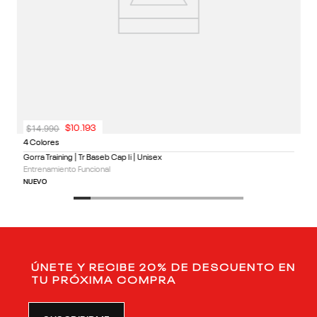
$
14
.
990
$
10
.
193
4 Colores
Gorra Training | Tr Baseb Cap Ii | Unisex
Entrenamiento Funcional
NUEVO
ÚNETE Y RECIBE 20% DE DESCUENTO EN
TU PRÓXIMA COMPRA