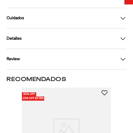
Cuidados
Detalles
Review
RECOMENDADOS
30% OFF
10%
2 
20% OFF EXTRA
20%
Pa
Cl