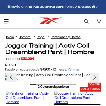
🚚 ENVÍO GRATIS POR COMPRAS SUPERIORES A $70.000 🚚
Hombre
Ropa
Pantalones y Calzas
Jogger Training | Activ Coll
Dreamblend Pant | Hombre
$
50
.
394
$
89
.
990
NUEVO
Págalo en cuotas desde
$4200
x
12
meses.
Ver más
30% OFF
2
Colores disponibles
20% OFF EXTRA