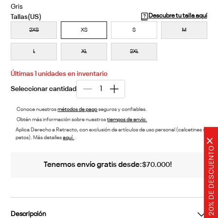
Gris
Descubre tu talla aquí
2XS
XS
S
M
L
XL
2XL
Últimas
1
unidades en inventario
Conoce nuestros
métodos de pago
seguros y confiables.
Obtén más información sobre nuestros
tiempos de envío.
Aplica Derecho a Retracto, con exclusión de artículos de uso personal (calcetines y
petos). Más detalles
aquí.
.
×
20% DE DESCUENTO
Tenemos envío gratis desde:
!
$
70
.
000
Descripción