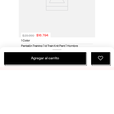
$
29
.
990
$
16
.
794
1 Color
Pantalón Training | Id Train Knit Pant | Hombre
Entrenamiento Funcional
Agregar al carrito
ÚNETE Y RECIBE 20% DE DESCUENTO EN
TU PRÓXIMA COMPRA
SUSCRIBIRME