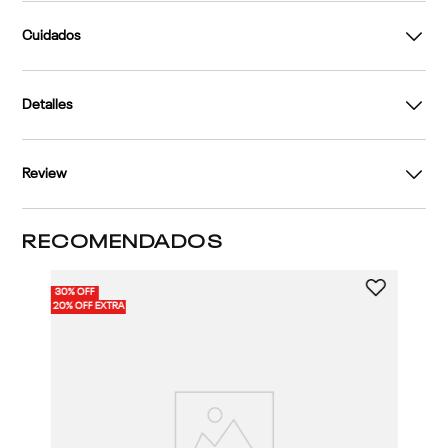
Cuidados
Detalles
Review
RECOMENDADOS
30% OFF
30%
2 
20% OFF EXTRA
20%
Pa
En