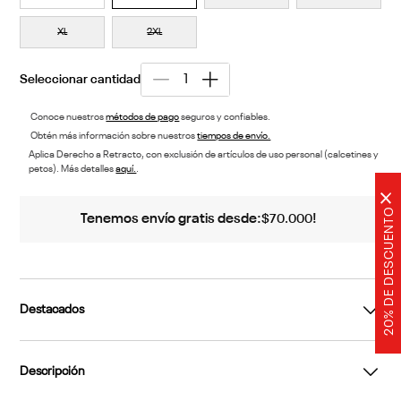
XL
2XL
Conoce nuestros
métodos de pago
seguros y confiables.
Obtén más información sobre nuestros
tiempos de envío.
Aplica Derecho a Retracto, con exclusión de artículos de uso personal (calcetines y
petos). Más detalles
aquí.
.
×
20% DE DESCUENTO
Tenemos envío gratis desde:
!
$
70
.
000
Destacados
Descripción