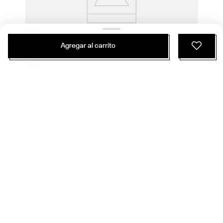
Agregar al carrito
$
29
.
990
$
16
.
794
1 Color
Pantalón Training | Id Train Knit Pant | Hombre
Entrenamiento Funcional
ÚNETE Y RECIBE 20% DE DESCUENTO EN
TU PRÓXIMA COMPRA
SUSCRIBIRME