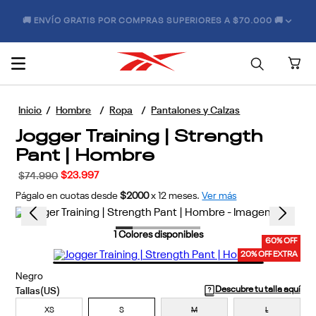
🚚 ENVÍO GRATIS POR COMPRAS SUPERIORES A $70.000 🚚
Hombre
Ropa
Pantalones y Calzas
Jogger Training | Strength
Pant | Hombre
$
23
.
997
$
74
.
990
Págalo en cuotas desde
$2000
x
12
meses.
Ver más
1
Colores disponibles
60% OFF
20% OFF EXTRA
Negro
Descubre tu talla aquí
XS
S
M
L