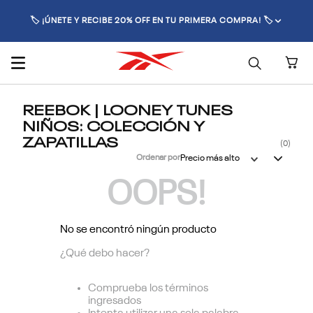
🏷️ ¡ÚNETE Y RECIBE 20% OFF EN TU PRIMERA COMPRA! 🏷️
REEBOK | LOONEY TUNES
NIÑOS: COLECCIÓN Y
ZAPATILLAS
0
Ordenar por
Precio más alto
OOPS!
No se encontró ningún producto
¿Qué debo hacer?
Comprueba los términos
ingresados