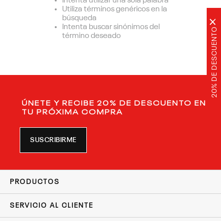
Intenta utilizar una sola palabra
Utiliza términos genéricos en la
búsqueda
×
Intenta buscar sinónimos del
20% DE DESCUENTO
término deseado
ÚNETE Y RECIBE 20% DE DESCUENTO EN
TU PRÓXIMA COMPRA
SUSCRIBIRME
PRODUCTOS
SERVICIO AL CLIENTE