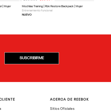
el | Mujer
Mochilas Training | Rbk Restore Backpack | Mujer
Entrenamiento Funcional
NUEVO
SUSCRIBIRME
CLIENTE
ACERCA DE REEBOK
a
Sitios Oficiales