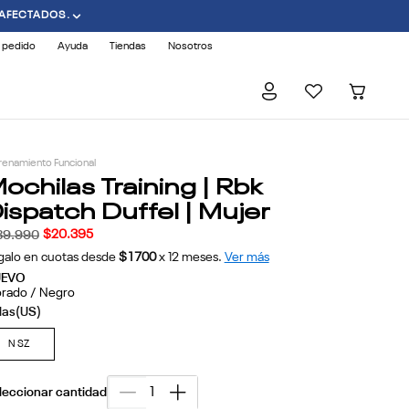
 AFECTADOS.
 pedido
Ayuda
Tiendas
Nosotros
renamiento Funcional
ochilas Training | Rbk
ispatch Duffel | Mujer
$
20
.
395
39
.
990
galo en cuotas desde
$1700
x
12
meses.
Ver más
UEVO
rado / Negro
N SZ