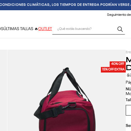
 CONDICIONES CLIMÁTICAS, LOS TIEMPOS DE ENTREGA PODRÍAN VERSE
Seguimiento de
¿Qué estás buscando?
OS
ÚLTIMAS TALLAS 🔥
OUTLET
Ent
M
D
40% OFF
15% OFF EXTRA
$
Pá
N
Mo