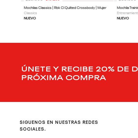
Mochilas Classics | Rbk Cl Quilted Crossbody | Mujer
Mochila Train
Classics
Entrenamient
NUEVO
NUEVO
ÚNETE Y RECIBE 20% DE 
PRÓXIMA COMPRA
SIGUENOS EN NUESTRAS REDES
SOCIALES.