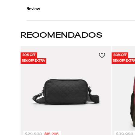
Review
RECOMENDADOS
40% OFF
30% OFF
 | Mujer
15% OFF EXTRA
15% OFF EXTR
$
29
.
990
$
39
.
990
$
15
.
295