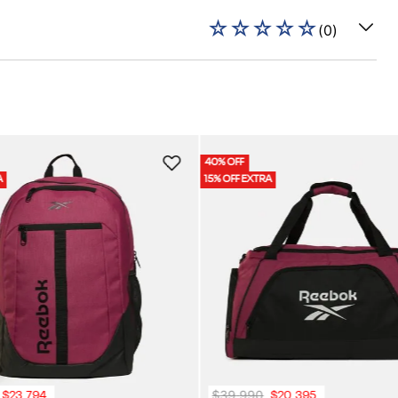
☆
☆
☆
☆
☆
(
0
)
40% OFF
A
15% OFF EXTRA
$
39
.
990
$
23
.
794
$
20
.
395