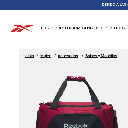
DEBIDO A LAS
LO NUEVO
MUJER
HOMBRE
NIÑOS
DEPORTE
ÍCON
TÉRMINOS MÁS BUSCADOS
1
.
reebok classic mujer
Mujer
accesorios
Bolsos y Mochilas
2
.
club c
3
.
reebok hombre
4
.
training
5
.
classic
6
.
polerón
7
.
nano 4
8
.
chaqueta