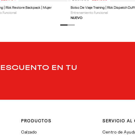
ing | Rbk Restore Backpack | Mujer
Bolso De Viaje Training | Rbk Dispatch Duff
o Funcional
Entrenamiento Funcional
NUEVO
DESCUENTO EN TU
PRODUCTOS
SERVICIO AL 
Calzado
Centro de Ayud