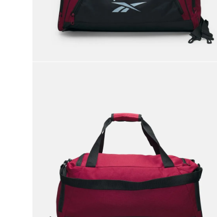
9
.
nano 5
10
.
nano x