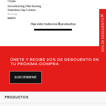
1 Color
Gorra Running | Rbk Running
Seamless Cap | Unisex
Running
×
NUEVO
20% DE DESCUENTO
Has visto todos los
3
productos
ÚNETE Y RECIBE 20% DE DESCUENTO EN
TU PRÓXIMA COMPRA
SUSCRIBIRME
PRODUCTOS