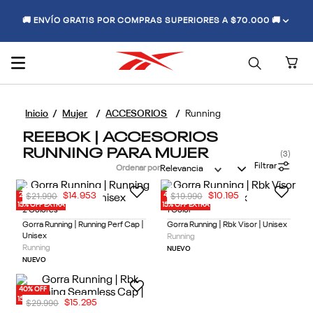
🚚 ENVÍO GRATIS POR COMPRAS SUPERIORES A $70.000 🚚
Mujer
ACCESORIOS
Running
REEBOK | ACCESORIOS
RUNNING PARA MUJER
3
Filtrar
Ordenar por
Relevancia
$
21
.
990
$
19
.
990
$
14
.
953
$
10
.
195
20% OFF
40% OFF
15% OFF EXTRA
15% OFF EXTRA
2 Colores
1 Color
Gorra Running | Running Perf Cap |
Gorra Running | Rbk Visor | Unisex
Unisex
Running
Running
NUEVO
NUEVO
40% OFF
15% OFF EXTRA
$
29
.
990
$
15
.
295