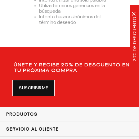
Intenta utilizar una sola palabra
Utiliza términos genéricos en la
búsqueda
×
Intenta buscar sinónimos del
20% DE DESCUENTO
término deseado
ÚNETE Y RECIBE 20% DE DESCUENTO EN
TU PRÓXIMA COMPRA
SUSCRIBIRME
PRODUCTOS
SERVICIO AL CLIENTE