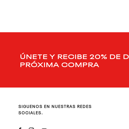
9
.
chaqueta
10
.
nano x
ÚNETE Y RECIBE 20% DE 
PRÓXIMA COMPRA
SIGUENOS EN NUESTRAS REDES
SOCIALES.