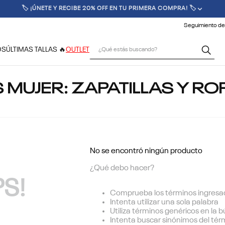
🚚 ENVÍO GRATIS POR COMPRAS SUPERIORES A $70.000 🚚
Seguimiento de
¿Qué estás buscando?
OS
ÚLTIMAS TALLAS 🔥
OUTLET
MUJER: ZAPATILLAS Y RO
No se encontró ningún producto
¿Qué debo hacer?
S!
Comprueba los términos ingresa
Intenta utilizar una sola palabra
Utiliza términos genéricos en la
Intenta buscar sinónimos del té