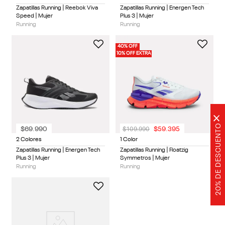
Zapatillas Running | Reebok Viva
Zapatillas Running | Energen Tech
Speed | Mujer
Plus 3 | Mujer
Running
Running
40% OFF
10% OFF EXTRA
×
20% DE DESCUENTO
$
109
.
990
$
69
.
990
$
59
.
395
2 Colores
1 Color
Zapatillas Running | Energen Tech
Zapatillas Running | Floatzig
Plus 3 | Mujer
Symmetros | Mujer
Running
Running