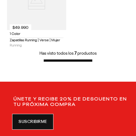
$
49
.
990
1 Color
Zapatillas Running | Verse | Mujer
Running
Has visto todos los
7
productos
ÚNETE Y RECIBE 20% DE DESCUENTO EN
TU PRÓXIMA COMPRA
SUSCRIBIRME