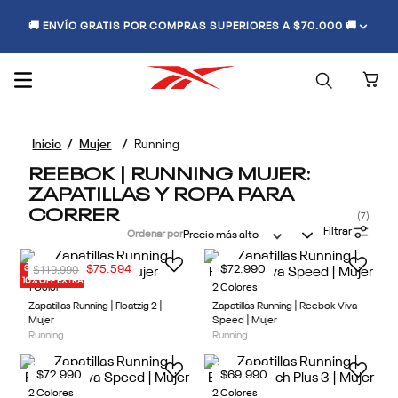
🚚 ENVÍO GRATIS POR COMPRAS SUPERIORES A $70.000 🚚
Mujer
Running
REEBOK | RUNNING MUJER:
ZAPATILLAS Y ROPA PARA
CORRER
7
Filtrar
Ordenar por
Precio más alto
$
119
.
990
$
75
.
594
$
72
.
990
30% OFF
10% OFF EXTRA
1 Color
2 Colores
Zapatillas Running | Floatzig 2 |
Zapatillas Running | Reebok Viva
Mujer
Speed | Mujer
Running
Running
$
72
.
990
$
69
.
990
2 Colores
2 Colores