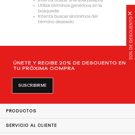
Intenta utilizar una sola palabra
Utiliza términos genéricos en la
búsqueda
×
Intenta buscar sinónimos del
20% DE DESCUENTO
término deseado
ÚNETE Y RECIBE 20% DE DESCUENTO EN
TU PRÓXIMA COMPRA
SUSCRIBIRME
PRODUCTOS
SERVICIO AL CLIENTE