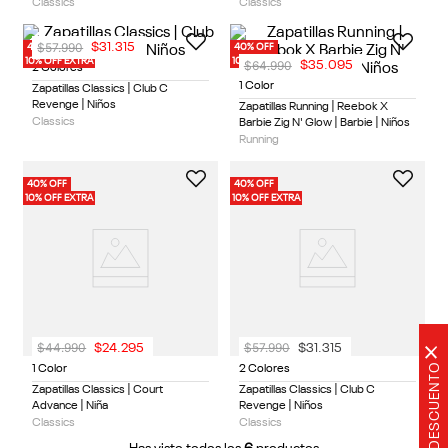
Classics
Classics
$
57
.
990
$
31
.
315
40% OFF
40% OFF
10% OFF EXTRA
10% OFF EXTRA
$
64
.
990
$
35
.
095
2 Colores
1 Color
Zapatillas Classics | Club C
Revenge | Niños
Zapatillas Running | Reebok X
Classics
Barbie Zig N' Glow | Barbie | Niños
Running
40% OFF
40% OFF
10% OFF EXTRA
10% OFF EXTRA
$
44
.
990
$
57
.
990
$
24
.
295
$
31
.
315
×
20% DE DESCUENTO
1 Color
2 Colores
Zapatillas Classics | Court
Zapatillas Classics | Club C
Advance | Niña
Revenge | Niños
Classics
Classics