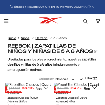
🏷️ ¡ÚNETE Y RECIBE 20% OFF EN TU PRIMERA COMPRA! 🏷️
Niños
Calzado
5-8 Años
REEBOK | ZAPATILLAS DE
NIÑOS Y NIÑAS DE 5 A 8 AÑOS
6
Diseñadas para los pies en crecimiento, nuestras
zapatillas
de niños y niñas de 5 a 8 años
brindan soporte y
amortiguación óptimos.
Filtrar
Ordenar por
Relevancia
$
44
.
990
$
44
.
990
$
24
.
295
$
24
.
295
40% OFF
40% OFF
10% OFF EXTRA
10% OFF EXTRA
2 Colores
2 Colores
Zapatillas Classics | Court
Zapatillas Classics | Court
Advance | Niños
Advance | Niños