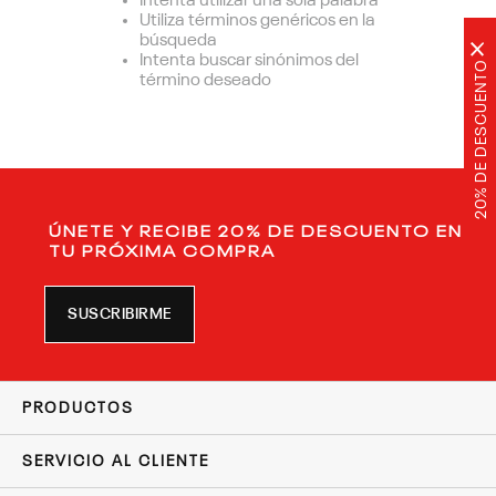
Intenta utilizar una sola palabra
Utiliza términos genéricos en la
búsqueda
×
Intenta buscar sinónimos del
20% DE DESCUENTO
término deseado
ÚNETE Y RECIBE 20% DE DESCUENTO EN
TU PRÓXIMA COMPRA
SUSCRIBIRME
PRODUCTOS
SERVICIO AL CLIENTE