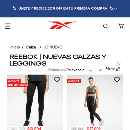
🏷️ ¡ÚNETE Y RECIBE 20% OFF EN TU PRIMERA COMPRA! 🏷️
Calza
LO NUEVO
REEBOK | NUEVAS CALZAS Y
LEGGINGS
5
Filtrar
Ordenar por
Relevancia
30% OFF
20% OFF
20% OFF EXTRA
$
34
.
990
$
59
.
990
$
19
.
594
$
47
.
992