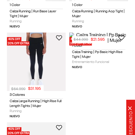
1 Color
1 Color
Calza Running | Run Base Layer
Calza Running | Running Aop Tight |
Tight | Mujer
Mujer
Running
Running
NUEVO
NUEVO
$
44
.
990
$
21
.
595
40% OFF
40% OFF
20% OFF EXTRA
20% OFF EXTRA
1 Color
Calza Training | Pp Basic High Rise
Tight | Mujer
Entrenamiento Funcional
NUEVO
$
64
.
990
$
31
.
195
3 Colores
Calza Larga Running | High Rise Full
Length Tights | Mujer
×
Running
20% DE DESCUENTO
NUEVO
40% OFF
20% OFF EXTRA