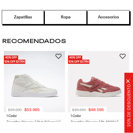
Zapatillas
Ropa
Accesorios
RECOMENDADOS
40% OFF
40% OFF
10% OFF EXTRA
10% OFF EXTRA
×
20% DE DESCUENTO
$
99
.
990
$
89
.
990
$
53
.
995
$
48
.
595
1 Color
1 Color
Zapatillas Classics | Club C Form Hi |
Zapatillas Classics | Bb 4000 Ii |
Mujer
Mujer
Classics
Classics