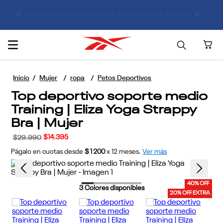
DEBIDO A LAS CONDICIONES CLIMÁTICAS, LOS TIEMPOS DE
ENTREGA PODRÍAN VERSE AFECTADOS.
Mujer
ropa
Petos Deportivos
Top deportivo soporte medio
Training | Eliza Yoga Strappy
Bra | Mujer
$
14
.
395
$
29
.
990
Págalo en cuotas desde
$1200
x
12
meses.
Ver más
40% OFF
3
Colores disponibles
20% OFF EXTRA