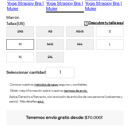
Marrón
Descubre tu talla aquí
2XS
XS
XS/S
S
M
M/S
M/L
L
XL
2XL
Conoce nuestros
métodos de pago
seguros y confiables.
Obtén más información sobre nuestros
tiempos de envío.
Aplica Derecho a Retracto, con exclusión de artículos de uso personal (calcetines y
petos). Más detalles
aquí.
.
Tenemos envío gratis desde:
!
$
70
.
000