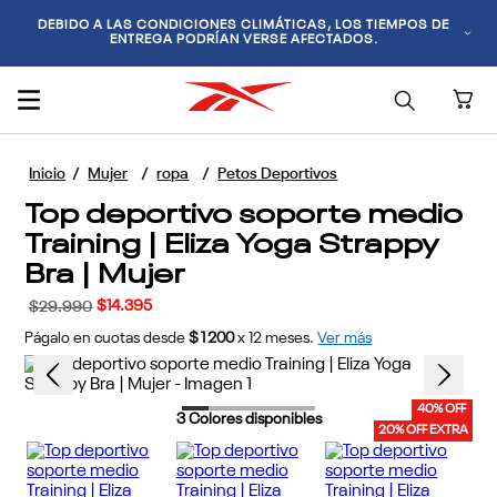
DEBIDO A LAS CONDICIONES CLIMÁTICAS, LOS TIEMPOS DE
ENTREGA PODRÍAN VERSE AFECTADOS.
Mujer
ropa
Petos Deportivos
Top deportivo soporte medio
Training | Eliza Yoga Strappy
Bra | Mujer
$
14
.
395
$
29
.
990
Págalo en cuotas desde
$1200
x
12
meses.
Ver más
40% OFF
3
Colores disponibles
20% OFF EXTRA