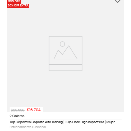
30% OFF
40%
1 
20% OFF EXTRA
20%
Pe
En
$
29
.
990
$
16
.
794
2 Colores
Top Deportivo Soporte Alto Training | Tulip Core High Impact Bra | Mujer
Entrenamiento Funcional