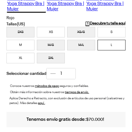
Rojo
Descubre tu talla aquí
2XS
XS
XS/S
S
M
M/S
M/L
L
XL
2XL
Conoce nuestros
métodos de pago
seguros y confiables.
Obtén más información sobre nuestros
tiempos de envío.
Aplica Derecho a Retracto, con exclusión de artículos de uso personal (calcetines y
petos). Más detalles
aquí.
.
Tenemos envío gratis desde:
!
$
70
.
000