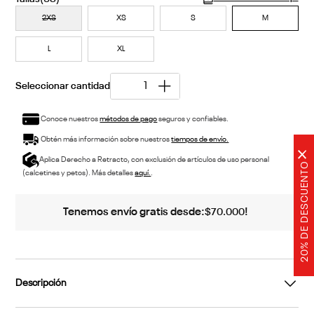
2XS
XS
S
M
L
XL
Conoce nuestros
métodos de pago
seguros y confiables.
Obtén más información sobre nuestros
tiempos de envío.
×
Aplica Derecho a Retracto, con exclusión de artículos de uso personal
20% DE DESCUENTO
(calcetines y petos). Más detalles
aquí.
.
Tenemos envío gratis desde:
!
$
70
.
000
Descripción