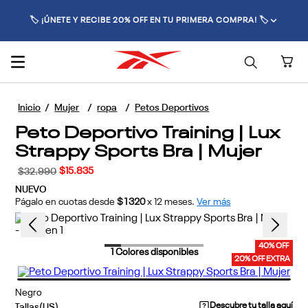
🚚 ENVÍO GRATIS POR COMPRAS SUPERIORES A $70.000 🚚
Mujer
ropa
Petos Deportivos
Peto Deportivo Training | Lux
Strappy Sports Bra | Mujer
$
15
.
835
$
32
.
990
NUEVO
Págalo en cuotas desde
$1320
x
12
meses.
Ver más
40% OFF
1
Colores disponibles
20% OFF EXTRA
Negro
Descubre tu talla aquí