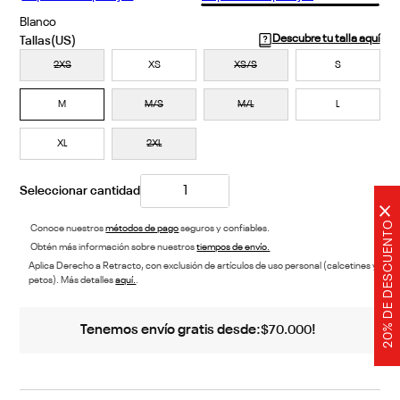
Blanco
Descubre tu talla aquí
2XS
XS
XS/S
S
M
M/S
M/L
L
XL
2XL
×
20% DE DESCUENTO
Conoce nuestros
métodos de pago
seguros y confiables.
Obtén más información sobre nuestros
tiempos de envío.
Aplica Derecho a Retracto, con exclusión de artículos de uso personal (calcetines y
petos). Más detalles
aquí.
.
Tenemos envío gratis desde:
!
$
70
.
000