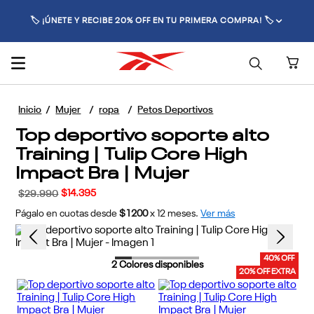
🏷️ ¡ÚNETE Y RECIBE 20% OFF EN TU PRIMERA COMPRA! 🏷️
Mujer
ropa
Petos Deportivos
Top deportivo soporte alto
Training | Tulip Core High
Impact Bra | Mujer
$
14
.
395
$
29
.
990
Págalo en cuotas desde
$1200
x
12
meses.
Ver más
40% OFF
2
Colores disponibles
20% OFF EXTRA