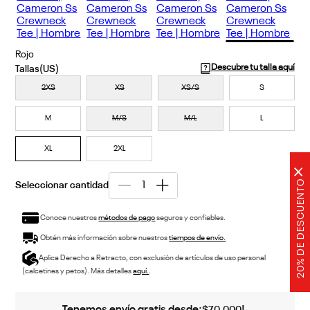
Rojo
Descubre tu talla aquí
2XS
XS
XS/S
S
M
M/S
M/L
L
XL
2XL
×
20% DE DESCUENTO
Conoce nuestros
métodos de pago
seguros y confiables.
Obtén más información sobre nuestros
tiempos de envío.
Aplica Derecho a Retracto, con exclusión de artículos de uso personal
(calcetines y petos). Más detalles
aquí.
.