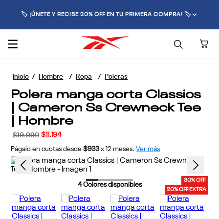
🚚 ENVÍO GRATIS POR COMPRAS SUPERIORES A $70.000 🚚
Hombre
Ropa
Poleras
Polera manga corta Classics
| Cameron Ss Crewneck Tee
| Hombre
$
11
.
194
$
19
.
990
Págalo en cuotas desde
$933
x
12
meses.
Ver más
30% OFF
4
Colores disponibles
20% OFF EXTRA