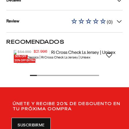
Detalles
☆
☆
☆
☆
☆
(
0
)
Review
RECOMENDADOS
50% OFF
20% OFF EXTRA