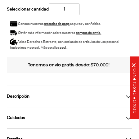
XL
2XL
Conoce nuestros
métodos de pago
seguros y confiables.
Obtén más información sobre nuestros
tiempos de envío.
Aplica Derecho a Retracto, con exclusión de artículos de uso personal
×
(calcetines y petos). Más detalles
aquí.
.
20% DE DESCUENTO
Tenemos envío gratis desde:
!
$
70
.
000
Descripción
Cuidados