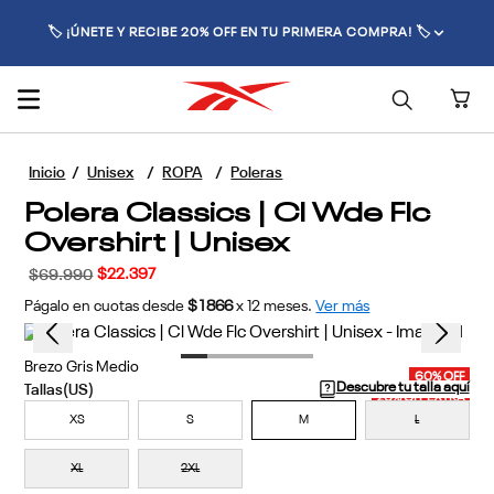
🏷️ ¡ÚNETE Y RECIBE 20% OFF EN TU PRIMERA COMPRA! 🏷️
Unisex
ROPA
Poleras
Polera Classics | Cl Wde Flc
Overshirt | Unisex
$
22
.
397
$
69
.
990
Págalo en cuotas desde
$1866
x
12
meses.
Ver más
1
Colores disponibles
60% OFF
20% OFF EXTRA
Brezo Gris Medio
Descubre tu talla aquí
XS
S
M
L