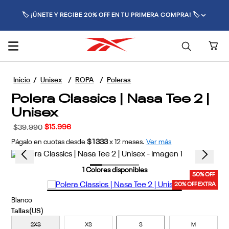
🏷️ ¡ÚNETE Y RECIBE 20% OFF EN TU PRIMERA COMPRA! 🏷️
Unisex
ROPA
Poleras
Polera Classics | Nasa Tee 2 |
Unisex
$
15
.
996
$
39
.
990
Págalo en cuotas desde
$1333
x
12
meses.
Ver más
1
Colores disponibles
50% OFF
20% OFF EXTRA
Blanco
Descubre tu talla aquí
2XS
XS
S
M