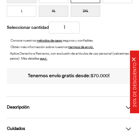
L
XL
2XL
Conoce nuestros
métodos de pago
seguros y confiables.
Obtén más información sobre nuestros
tiempos de envío.
Aplica Derecho a Retracto, con exclusión de artículos de uso personal (calcetines y
×
petos). Más detalles
aquí.
.
20% DE DESCUENTO
Tenemos envío gratis desde:
!
$
70
.
000
Descripción
Cuidados