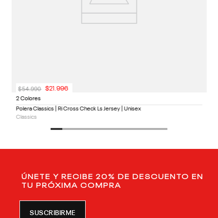
$
54
.
990
$
21
.
996
2 Colores
Polera Classics | Ri Cross Check Ls Jersey | Unisex
Classics
ÚNETE Y RECIBE 20% DE DESCUENTO EN
TU PRÓXIMA COMPRA
SUSCRIBIRME