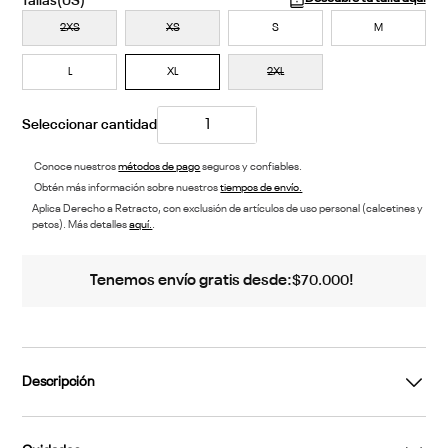
2XS
XS
S
M
L
XL
2XL
Conoce nuestros
métodos de pago
seguros y confiables.
Obtén más información sobre nuestros
tiempos de envío.
Aplica Derecho a Retracto, con exclusión de artículos de uso personal (calcetines y
petos). Más detalles
aquí.
.
Tenemos envío gratis desde:
!
$
70
.
000
Descripción