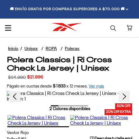
🚚 ENVÍO GRATIS POR COMPRAS SUPERIORES A $70.000 🚚
Unisex
ROPA
Poleras
Polera Classics | Ri Cross
Check Ls Jersey | Unisex
$
21
.
996
$
54
.
990
Págalo en cuotas desde
$1833
x
12
meses.
Ver más
50% OFF
2
Colores disponibles
20% OFF EXTRA
Vector Rojo
Descubre tu talla aquí