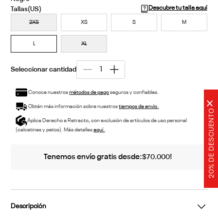
Descubre tu talla aquí
2XS
XS
S
M
L
XL
Conoce nuestros
métodos de pago
seguros y confiables.
×
Obtén más información sobre nuestros
tiempos de envío.
20% DE DESCUENTO
Aplica Derecho a Retracto, con exclusión de artículos de uso personal
(calcetines y petos). Más detalles
aquí.
.
Tenemos envío gratis desde:
!
$
70
.
000
Descripción