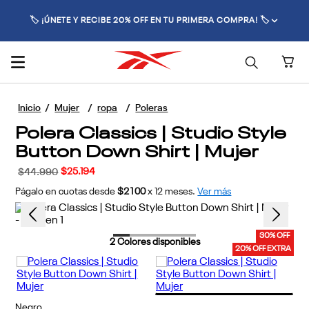
🚚 ENVÍO GRATIS POR COMPRAS SUPERIORES A $70.000 🚚
Mujer
ropa
Poleras
Polera Classics | Studio Style
Button Down Shirt | Mujer
$
25
.
194
$
44
.
990
Págalo en cuotas desde
$2100
x
12
meses.
Ver más
30% OFF
2
Colores disponibles
20% OFF EXTRA
Negro