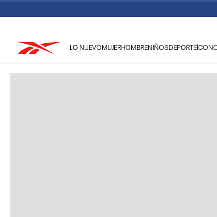
LO NUEVO
MUJER
HOMBRE
NIÑOS
DEPORTE
ÍCON
TÉRMINOS MÁS BUSCADOS
1
.
reebok classic mujer
2
.
club c
3
.
reebok hombre
4
.
training
5
.
classic
6
.
polerón
7
.
nano 4
8
.
chaqueta