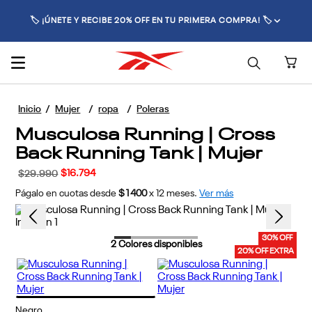
🚚 ENVÍO GRATIS POR COMPRAS SUPERIORES A $70.000 🚚
Mujer
ropa
Poleras
Musculosa Running | Cross
Back Running Tank | Mujer
$
16
.
794
$
29
.
990
Págalo en cuotas desde
$1400
x
12
meses.
Ver más
30% OFF
2
Colores disponibles
20% OFF EXTRA
Negro