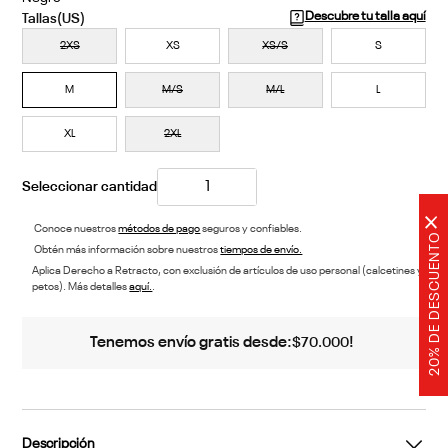
Descubre tu talla aquí
2XS
XS
XS/S
S
M
M/S
M/L
L
XL
2XL
×
Conoce nuestros
métodos de pago
seguros y confiables.
20% DE DESCUENTO
Obtén más información sobre nuestros
tiempos de envío.
Aplica Derecho a Retracto, con exclusión de artículos de uso personal (calcetines y
petos). Más detalles
aquí.
.
Tenemos envío gratis desde:
!
$
70
.
000
Descripción