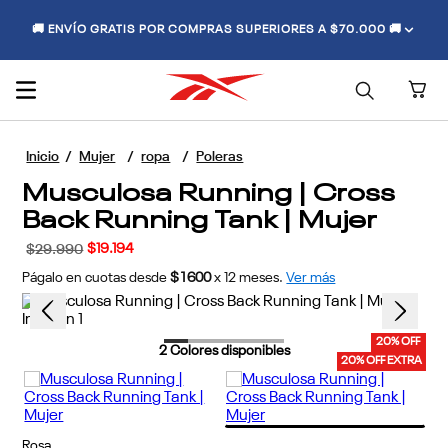
🚚 ENVÍO GRATIS POR COMPRAS SUPERIORES A $70.000 🚚
Mujer
ropa
Poleras
Musculosa Running | Cross
Back Running Tank | Mujer
$
19
.
194
$
29
.
990
Págalo en cuotas desde
$1600
x
12
meses.
Ver más
20% OFF
2
Colores disponibles
20% OFF EXTRA
Rosa