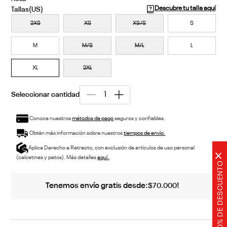
Descubre tu talla aquí
2XS
XS
XS/S
S
M
M/S
M/L
L
XL
2XL
Conoce nuestros
métodos de pago
seguros y confiables.
Obtén más información sobre nuestros
tiempos de envío.
Aplica Derecho a Retracto, con exclusión de artículos de uso personal
×
(calcetines y petos). Más detalles
aquí.
.
20% DE DESCUENTO
Tenemos envío gratis desde:
!
$
70
.
000