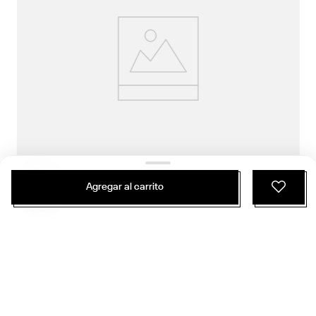
Agregar al carrito
$
17
.
990
$
10
.
074
2 Colores
Polera Manga Corta Classics | Audrey Tonal Logo Crew Neck Ss Tee | Mujer
Classics