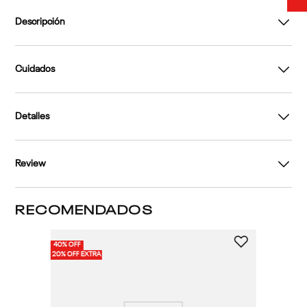
Descripción
Cuidados
Detalles
Review
RECOMENDADOS
40% OFF
40%
3 
20% OFF EXTRA
20%
Po
Cl