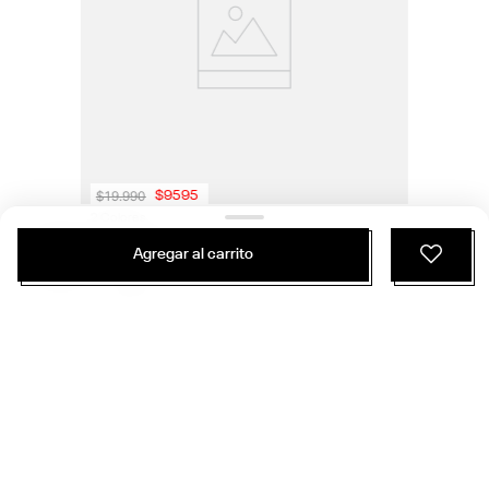
$
19
.
990
$
9595
2 Colores
Polera Training | Ide Brand Proud Tee | Mujer
Agregar al carrito
Entrenamiento Funcional
ÚNETE Y RECIBE 20% DE DESCUENTO EN
TU PRÓXIMA COMPRA
SUSCRIBIRME