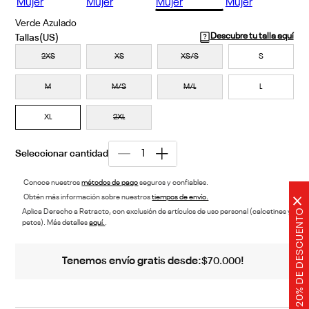
Verde Azulado
Descubre tu talla aquí
2XS
XS
XS/S
S
M
M/S
M/L
L
XL
2XL
Conoce nuestros
métodos de pago
seguros y confiables.
Obtén más información sobre nuestros
tiempos de envío.
×
20% DE DESCUENTO
Aplica Derecho a Retracto, con exclusión de artículos de uso personal (calcetines y
petos). Más detalles
aquí.
.
Tenemos envío gratis desde:
!
$
70
.
000