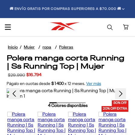
🚚 ENVÍO GRATIS POR COMPRAS SUPERIORES A $70.000 🚚
Mujer
ropa
Poleras
Polera manga corta Running
| Ss Running Top | Mujer
$
16
.
794
$
29
.
990
Págalo en cuotas desde
$1400
x
12
meses.
Ver más
30% OFF
4
Colores disponibles
20% OFF EXTRA