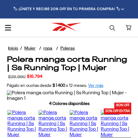
🚚 ENVÍO GRATIS POR COMPRAS SUPERIORES A $70.000 🚚
Mujer
ropa
Poleras
Polera manga corta Running
| Ss Running Top | Mujer
$
16
.
794
$
29
.
990
Págalo en cuotas desde
$1400
x
12
meses.
Ver más
4
Colores disponibles
30% OFF
20% OFF EXTRA