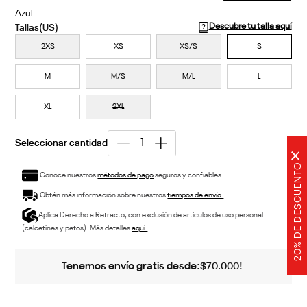
Azul
Descubre tu talla aquí
2XS
XS
XS/S
S
M
M/S
M/L
L
XL
2XL
×
20% DE DESCUENTO
Conoce nuestros
métodos de pago
seguros y confiables.
Obtén más información sobre nuestros
tiempos de envío.
Aplica Derecho a Retracto, con exclusión de artículos de uso personal
(calcetines y petos). Más detalles
aquí.
.
Tenemos envío gratis desde:
!
$
70
.
000