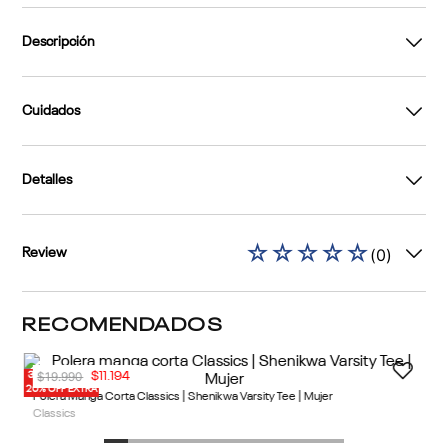
Descripción
Cuidados
Detalles
☆
☆
☆
☆
☆
(
0
)
Review
RECOMENDADOS
$
19
.
990
$
11
.
194
30% OFF
20% OFF EXTRA
2 Colores
Polera Manga Corta Classics | Shenikwa Varsity Tee | Mujer
Classics