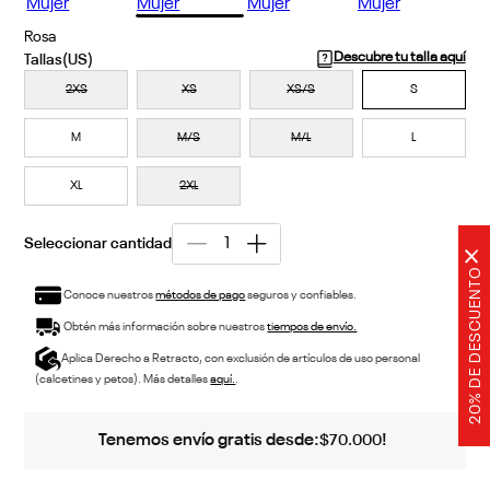
Rosa
Descubre tu talla aquí
2XS
XS
XS/S
S
M
M/S
M/L
L
XL
2XL
×
20% DE DESCUENTO
Conoce nuestros
métodos de pago
seguros y confiables.
Obtén más información sobre nuestros
tiempos de envío.
Aplica Derecho a Retracto, con exclusión de artículos de uso personal
(calcetines y petos). Más detalles
aquí.
.
Tenemos envío gratis desde:
!
$
70
.
000