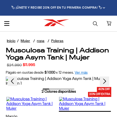
🚚 ENVÍO GRATIS POR COMPRAS SUPERIORES A $70.000 🚚
Mujer
ropa
Poleras
Musculosa Training | Addison
Yoga Asym Tank | Mujer
$
11
.
995
$
24
.
990
Págalo en cuotas desde
$1000
x
12
meses.
Ver más
40% OFF
2
Colores disponibles
20% OFF EXTRA
Marrón