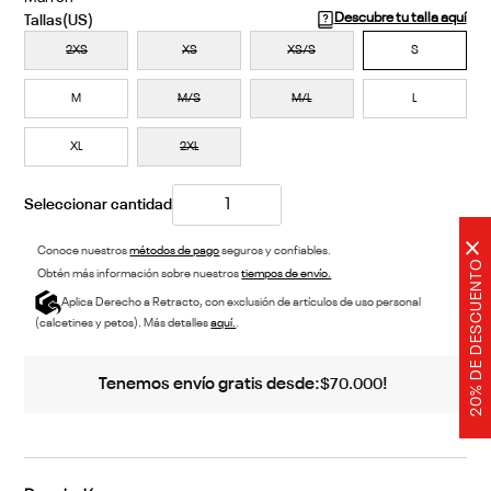
Descubre tu talla aquí
2XS
XS
XS/S
S
M
M/S
M/L
L
XL
2XL
×
Conoce nuestros
métodos de pago
seguros y confiables.
20% DE DESCUENTO
Obtén más información sobre nuestros
tiempos de envío.
Aplica Derecho a Retracto, con exclusión de artículos de uso personal
(calcetines y petos). Más detalles
aquí.
.
Tenemos envío gratis desde:
!
$
70
.
000