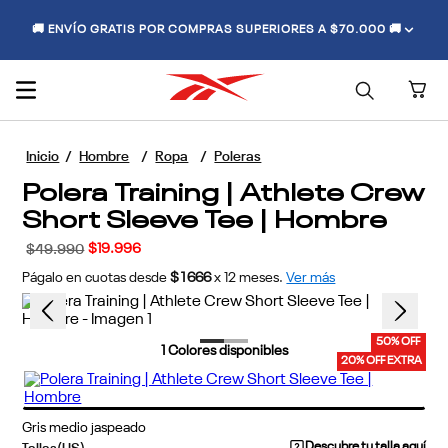
🚚 ENVÍO GRATIS POR COMPRAS SUPERIORES A $70.000 🚚
Hombre
Ropa
Poleras
Polera Training | Athlete Crew
Short Sleeve Tee | Hombre
$
19
.
996
$
49
.
990
Págalo en cuotas desde
$1666
x
12
meses.
Ver más
50% OFF
1
Colores disponibles
20% OFF EXTRA
Gris medio jaspeado
Descubre tu talla aquí