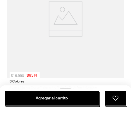
$
16
.
990
$
9514
3 Colores
Polera Manga Corta Training | Id Train Ss Tech Tee | Hombre
Entrenamiento Funcional
Agregar al carrito
ÚNETE Y RECIBE 20% DE DESCUENTO EN