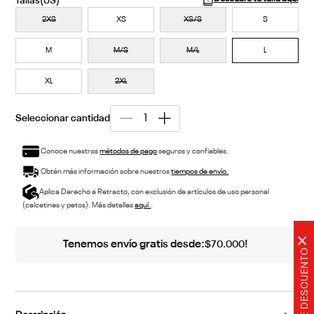
2XS
XS
XS/S
S
M
M/S
M/L
L
XL
2XL
Conoce nuestros
métodos de pago
seguros y confiables.
Obtén más información sobre nuestros
tiempos de envío.
Aplica Derecho a Retracto, con exclusión de artículos de uso personal
(calcetines y petos). Más detalles
aquí.
.
×
Tenemos envío gratis desde:
!
$
70
.
000
20% DE DESCUENTO