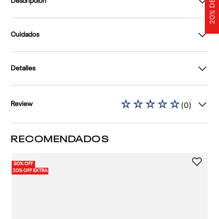
Descripción
Cuidados
Detalles
☆
☆
☆
☆
☆
(
0
)
Review
RECOMENDADOS
30% OFF
30%
1 
20% OFF EXTRA
20%
Po
Cl