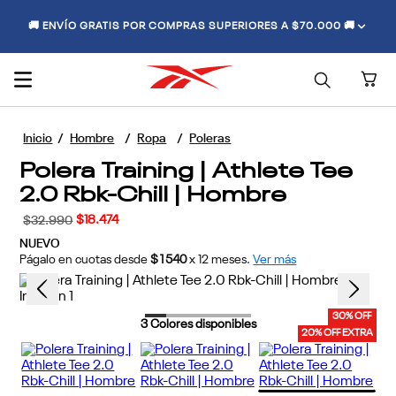
🚚 ENVÍO GRATIS POR COMPRAS SUPERIORES A $70.000 🚚
Hombre
Ropa
Poleras
Polera Training | Athlete Tee
2.0 Rbk-Chill | Hombre
$
18
.
474
$
32
.
990
NUEVO
Págalo en cuotas desde
$1540
x
12
meses.
Ver más
30% OFF
3
Colores disponibles
20% OFF EXTRA