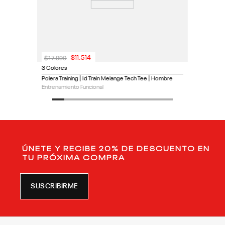
$
17
.
990
$
11
.
514
3 Colores
Polera Training | Id Train Melange Tech Tee | Hombre
Entrenamiento Funcional
ÚNETE Y RECIBE 20% DE DESCUENTO EN
TU PRÓXIMA COMPRA
SUSCRIBIRME