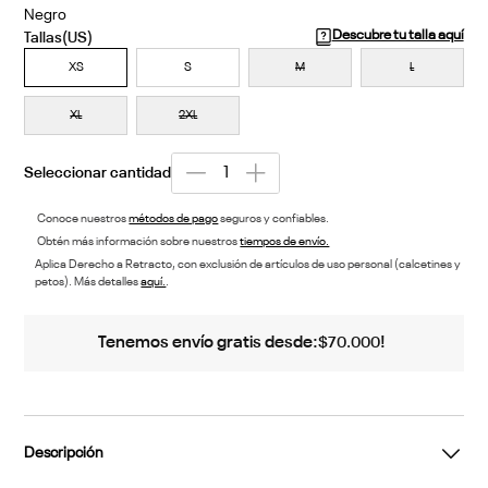
Negro
Descubre tu talla aquí
XS
S
M
L
XL
2XL
Conoce nuestros
métodos de pago
seguros y confiables.
Obtén más información sobre nuestros
tiempos de envío.
Aplica Derecho a Retracto, con exclusión de artículos de uso personal (calcetines y
petos). Más detalles
aquí.
.
Tenemos envío gratis desde:
!
$
70
.
000
Descripción