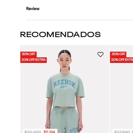
Review
RECOMENDADOS
30% OFF
30% OFF
Mujer
20% OFF EXTRA
20% OFF EXT
$
19
.
990
$
17
.
990
$
11
.
194