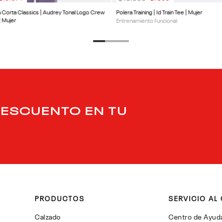
 Corta Classics | Audrey Tonal Logo Crew
Polera Training | Id Train Tee | Mujer
| Mujer
Entrenamiento Funcional
DESCUENTO EN TU
PRODUCTOS
SERVICIO AL 
Calzado
Centro de Ayud