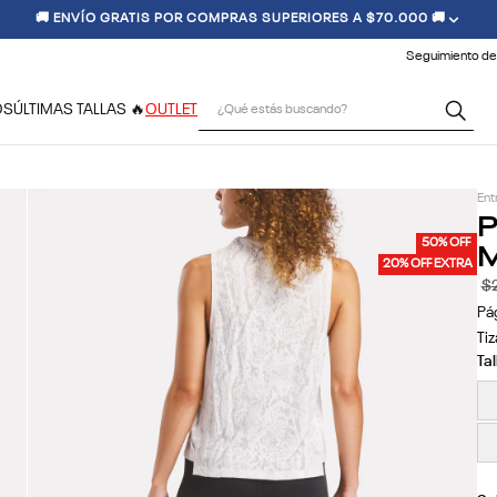
🚚 ENVÍO GRATIS POR COMPRAS SUPERIORES A $70.000 🚚
Seguimiento de
¿Qué estás buscando?
OS
ÚLTIMAS TALLAS 🔥
OUTLET
Ent
P
M
50% OFF
20% OFF EXTRA
$
Pá
Tiz