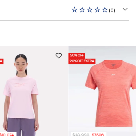
☆
☆
☆
☆
☆
(
0
)
50% OFF
RA
20% OFF EXTRA
$
18
.
990
$
10
.
074
$
7596