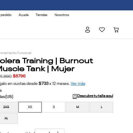
 pedido
Ayuda
Tiendas
Nosotros
renamiento Funcional
olera Training | Burnout
uscle Tank | Mujer
$
8796
21
.
990
galo en cuotas desde
$733
x
12
meses.
Ver más
a
Descubre tu talla aquí
2XS
XS
S
M
L
XL