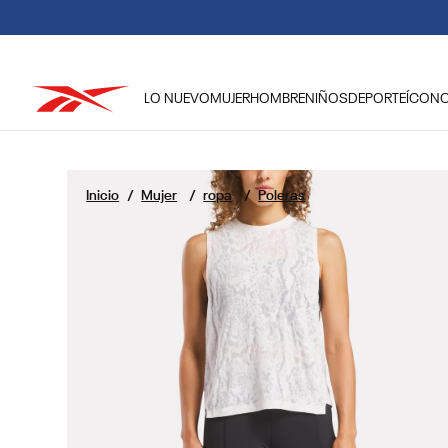
LO NUEVO
MUJER
HOMBRE
NIÑOS
DEPORTE
ÍCON
TÉRMINOS MÁS BUSCADOS
1
.
reebok classic mujer
Mujer
ropa
Poleras
2
.
club c
3
.
reebok hombre
4
.
training
5
.
classic
6
.
polerón
7
.
nano 4
8
.
nano 5