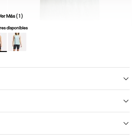
Ver Más (
1
)
es disponibles