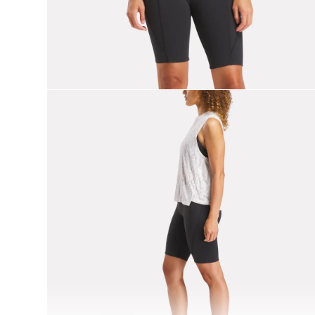
9
.
chaqueta
10
.
nano x