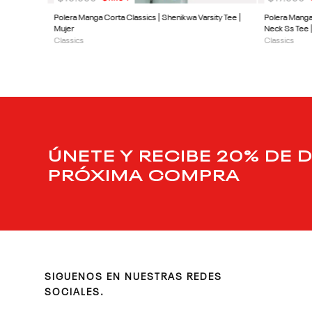
Polera Manga Corta Classics | Shenikwa Varsity Tee |
Polera Manga
Mujer
Neck Ss Tee 
Classics
Classics
ÚNETE Y RECIBE 20% DE 
PRÓXIMA COMPRA
SIGUENOS EN NUESTRAS REDES
SOCIALES.