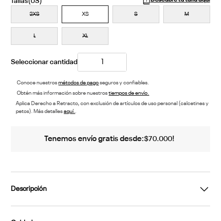
2XS
XS
S
M
L
XL
Conoce nuestros
métodos de pago
seguros y confiables.
Obtén más información sobre nuestros
tiempos de envío.
Aplica Derecho a Retracto, con exclusión de artículos de uso personal (calcetines y
petos). Más detalles
aquí.
.
Tenemos envío gratis desde:
!
$
70
.
000
Descripción