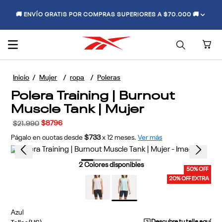
🚚 ENVÍO GRATIS POR COMPRAS SUPERIORES A $70.000 🚚
Mujer
ropa
Poleras
Polera Training | Burnout
Muscle Tank | Mujer
$
8796
$
21
.
990
Págalo en cuotas desde
$733
x
12
meses.
Ver más
2
Colores disponibles
50% OFF
20% OFF EXTRA
Azul
Descubre tu talla aquí