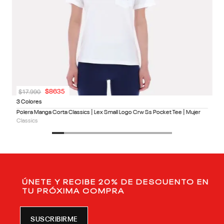
$
17
.
990
$
8635
3 Colores
Polera Manga Corta Classics | Lex Small Logo Crw Ss Pocket Tee | Mujer
Classics
ÚNETE Y RECIBE 20% DE DESCUENTO EN
TU PRÓXIMA COMPRA
SUSCRIBIRME