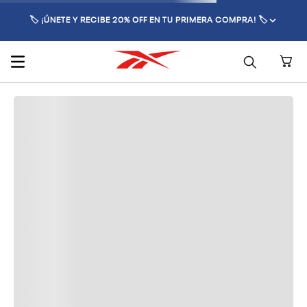
🏷️ ¡ÚNETE Y RECIBE 20% OFF EN TU PRIMERA COMPRA! 🏷️