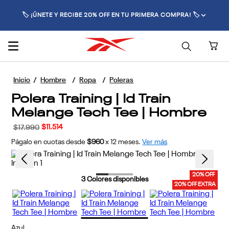
🚚 ENVÍO GRATIS POR COMPRAS SUPERIORES A $70.000 🚚
Hombre
Ropa
Poleras
Polera Training | Id Train
Melange Tech Tee | Hombre
$
11
.
514
$
17
.
990
Págalo en cuotas desde
$960
x
12
meses.
Ver más
20% OFF
3
Colores disponibles
20% OFF EXTRA
Azul