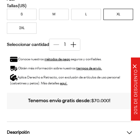
Descubre tu talla aquí
S
M
L
XL
2XL
Conoce nuestros
métodos de pago
seguros y confiables.
×
Obtén más información sobre nuestros
tiempos de envío.
20% DE DESCUENTO
Aplica Derecho a Retracto, con exclusión de artículos de uso personal
(calcetines y petos). Más detalles
aquí.
.
Tenemos envío gratis desde:
!
$
70
.
000
Descripción