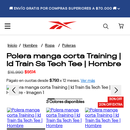
🚚 ENVÍO GRATIS POR COMPRAS SUPERIORES A $70.000 🚚
Hombre
Ropa
Poleras
Polera manga corta Training |
Id Train Ss Tech Tee | Hombre
$
9514
$
16
.
990
Págalo en cuotas desde
$793
x
12
meses.
Ver más
30% OFF
3
Colores disponibles
20% OFF EXTRA