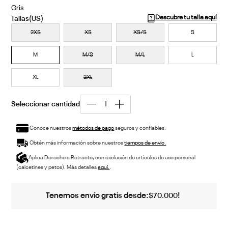
Gris
Descubre tu talla aquí
2XS
XS
XS/S
S
M
M/S
M/L
L
XL
2XL
Conoce nuestros
métodos de pago
seguros y confiables.
Obtén más información sobre nuestros
tiempos de envío.
Aplica Derecho a Retracto, con exclusión de artículos de uso personal
(calcetines y petos). Más detalles
aquí.
.
Tenemos envío gratis desde:
!
$
70
.
000