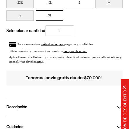
2XS
XS
S
M
L
XL
Conoce nuestros
métodos de pago
seguros y confiables.
Obtén más información sobre nuestros
tiempos de envío.
Aplica Derecho a Retracto, con exclusión de artículos de uso personal (calcetines y
petos). Más detalles
aquí.
.
Tenemos envío gratis desde:
!
$
70
.
000
×
20% DE DESCUENTO
Descripción
Cuidados