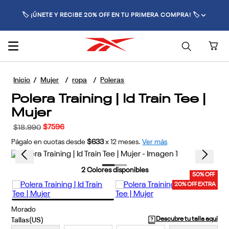
🚚 ENVÍO GRATIS POR COMPRAS SUPERIORES A $70.000 🚚
Mujer
ropa
Poleras
Polera Training | Id Train Tee |
Mujer
$
7596
$
18
.
990
Págalo en cuotas desde
$633
x
12
meses.
Ver más
2
Colores disponibles
50% OFF
20% OFF EXTRA
Morado
Descubre tu talla aquí