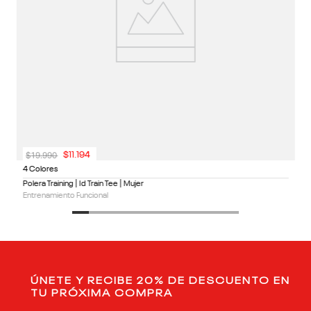
$
19
.
990
$
11
.
194
4 Colores
Polera Training | Id Train Tee | Mujer
Entrenamiento Funcional
ÚNETE Y RECIBE 20% DE DESCUENTO EN
TU PRÓXIMA COMPRA