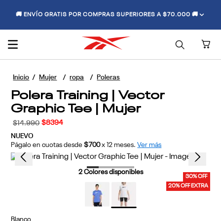
🚚 ENVÍO GRATIS POR COMPRAS SUPERIORES A $70.000 🚚
Mujer
ropa
Poleras
Polera Training | Vector
Graphic Tee | Mujer
$
8394
$
14
.
990
NUEVO
Págalo en cuotas desde
$700
x
12
meses.
Ver más
2
Colores disponibles
30% OFF
20% OFF EXTRA
Blanco