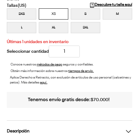
Descubre tu talla aquí
2XS
XS
S
M
L
XL
2XL
Últimas
1
unidades en inventario
Conoce nuestros
métodos de pago
seguros y confiables.
Obtén más información sobre nuestros
tiempos de envío.
Aplica Derecho a Retracto, con exclusión de artículos de uso personal (calcetines y
petos). Más detalles
aquí.
.
Tenemos envío gratis desde:
!
$
70
.
000
Descripción