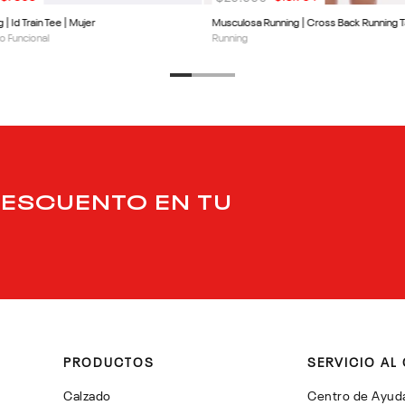
g | Id Train Tee | Mujer
Musculosa Running | Cross Back Running T
o Funcional
Running
DESCUENTO EN TU
PRODUCTOS
SERVICIO AL 
Calzado
Centro de Ayud