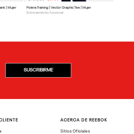
ank | Mujer
Polera Training | Vector Graphic Tee | Mujer
Entrenamiento Funcional
SUSCRIBIRME
CLIENTE
ACERCA DE REEBOK
a
Sitios Oficiales