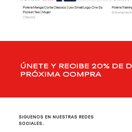
Polera Manga Corta Classics | Lex Small Logo Crw Ss
Polera Trainin
Pocket Tee | Mujer
Entrenamient
Classics
ÚNETE Y RECIBE 20% DE 
PRÓXIMA COMPRA
SIGUENOS EN NUESTRAS REDES
SOCIALES.