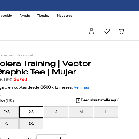
 AFECTADOS.
 pedido
Ayuda
Tiendas
Nosotros
renamiento Funcional
olera Training | Vector
raphic Tee | Mujer
$
6796
16
.
990
galo en cuotas desde
$566
x
12
meses.
Ver más
ul
Descubre tu talla aquí
2XS
XS
S
M
L
XL
2XL