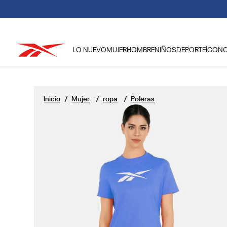
DEBIDO A LAS
LO NUEVO
MUJER
HOMBRE
NIÑOS
DEPORTE
ÍCON
TÉRMINOS MÁS BUSCADOS
1
.
reebok classic mujer
Mujer
ropa
Poleras
2
.
club c
3
.
reebok hombre
4
.
training
5
.
classic
6
.
polerón
7
.
nano 4
8
.
nano 5