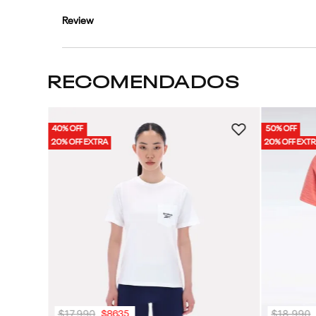
Review
RECOMENDADOS
40% OFF
50% OFF
Mujer
20% OFF EXTRA
20% OFF EXT
$
17
.
990
$
18
.
990
$
8635