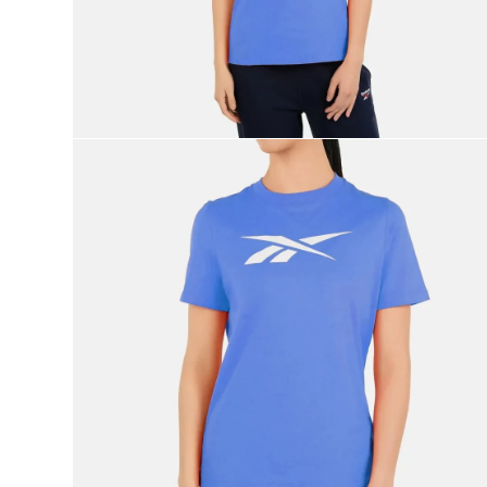
9
.
chaqueta
10
.
nano x