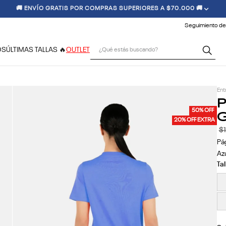
 CONDICIONES CLIMÁTICAS, LOS TIEMPOS DE ENTREGA PODRÍAN VERSE
Seguimiento de
¿Qué estás buscando?
OS
ÚLTIMAS TALLAS 🔥
OUTLET
Ent
P
G
50% OFF
20% OFF EXTRA
$
Pá
Az