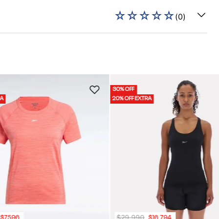
☆
☆
☆
☆
☆
(
0
)
30% OFF
RA
20% OFF EXTRA
$
29
.
990
$
7596
$
16
.
794