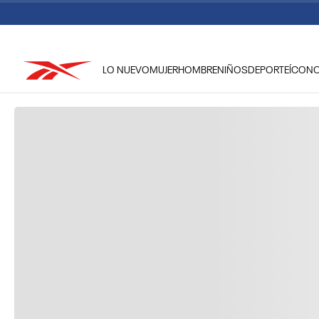
LO NUEVO
MUJER
HOMBRE
NIÑOS
DEPORTE
ÍCON
TÉRMINOS MÁS BUSCADOS
1
.
reebok classic mujer
2
.
club c
3
.
reebok hombre
4
.
training
5
.
classic
6
.
polerón
7
.
nano 4
8
.
chaqueta