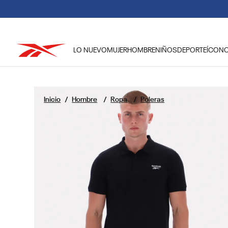
LO NUEVO
MUJER
HOMBRE
NIÑOS
DEPORTE
ÍCON
TÉRMINOS MÁS BUSCADOS
1
.
reebok classic mujer
Hombre
Ropa
Poleras
2
.
club c
3
.
reebok hombre
4
.
training
5
.
classic
6
.
polerón
7
.
nano 4
8
.
chaqueta