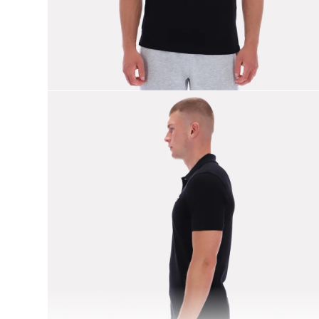
9
.
nano 5
10
.
nano x