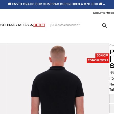
🚚 ENVÍO GRATIS POR COMPRAS SUPERIORES A $70.000 🚚
Seguimiento de
¿Qué estás buscando?
OS
ÚLTIMAS TALLAS 🔥
OUTLET
Cla
P
|
30% OFF
20% OFF EXTRA
S
$
Pá
Ne