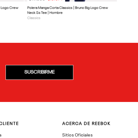
l Logo Crew
Polera Manga Corta Classics | Bruno Big Logo Crew
Neck Ss Tee | Hombre
Classics
SUSCRIBIRME
CLIENTE
ACERCA DE REEBOK
a
Sitios Oficiales