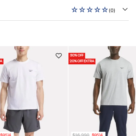
☆
☆
☆
☆
☆
(
0
)
30% OFF
RA
20% OFF EXTRA
$
16
.
990
$
9514
$
9514