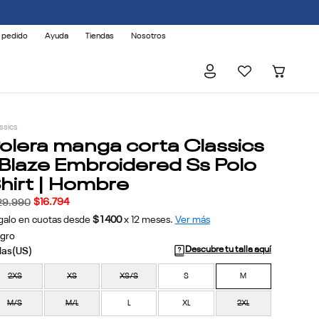
 pedido
Ayuda
Tiendas
Nosotros
ssics
olera manga corta Classics
 Blaze Embroidered Ss Polo
hirt | Hombre
$
16
.
794
29
.
990
galo en cuotas desde
$1400
x
12
meses.
Ver más
gro
Descubre tu talla aquí
2XS
XS
XS/S
S
M
M/S
M/L
L
XL
2XL