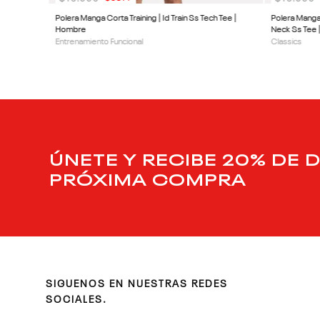
Polera Manga Corta Training | Id Train Ss Tech Tee |
Polera Manga
Hombre
Neck Ss Tee
Entrenamiento Funcional
Classics
ÚNETE Y RECIBE 20% DE 
PRÓXIMA COMPRA
SIGUENOS EN NUESTRAS REDES
SOCIALES.