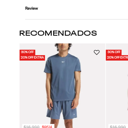
Review
RECOMENDADOS
30% OFF
30% OFF
Hombre
20% OFF EXTRA
20% OFF EXT
$
16
.
990
$
16
.
990
$
9514