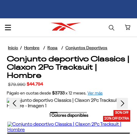
🚚 ENVÍO GRATIS POR COMPRAS SUPERIORES A $70.000 🚚
Hombre
Ropa
Conjuntos Deportivos
Conjunto deportivo Classics |
Claxon 2Pc Tracksuit |
Hombre
$
44
.
794
$
79
.
990
Págalo en cuotas desde
$3733
x
12
meses.
Ver más
30% OFF
1
Colores disponibles
20% OFF EXTRA