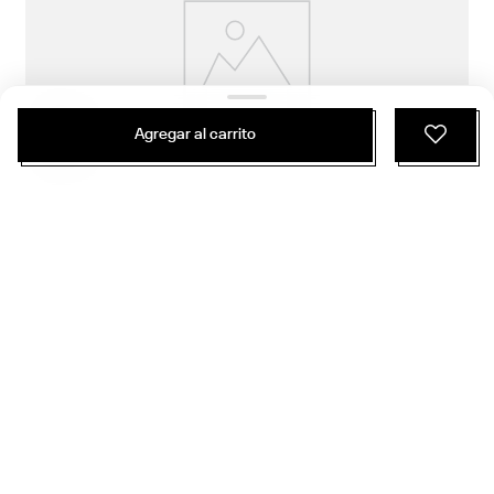
Agregar al carrito
$
79
.
990
$
44
.
794
1 Color
Conjunto Deportivo Classics | Claxon 2Pc Tracksuit | Hombre
Classics
ÚNETE Y RECIBE 20% DE DESCUENTO EN