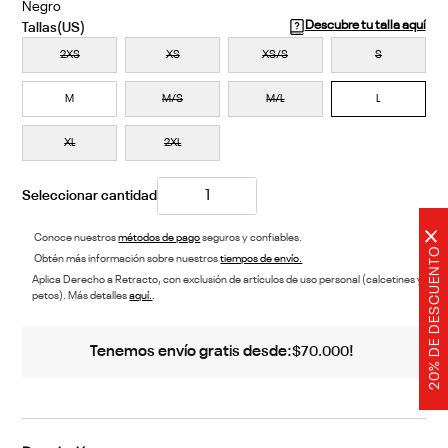
Negro
Descubre tu talla aquí
2XS
XS
XS/S
S
M
M/S
M/L
L
XL
2XL
×
Conoce nuestros
métodos de pago
seguros y confiables.
20% DE DESCUENTO
Obtén más información sobre nuestros
tiempos de envío.
Aplica Derecho a Retracto, con exclusión de artículos de uso personal (calcetines y
petos). Más detalles
aquí.
.
Tenemos envío gratis desde:
!
$
70
.
000