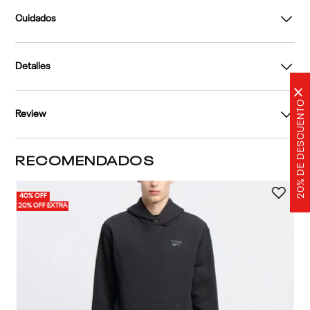
Cuidados
Detalles
×
20% DE DESCUENTO
Review
RECOMENDADOS
40% OFF
40%
2 
20% OFF EXTRA
20%
|
Po
Cl