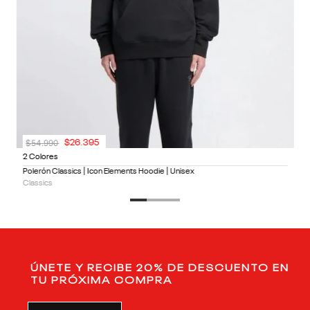
$
54
.
990
$
26
.
395
2 Colores
Polerón Classics | Icon Elements Hoodie | Unisex
Classics
ÚNETE Y RECIBE 20% DE DESCUENTO EN
TU PRÓXIMA COMPRA