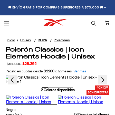
🚚 ENVÍO GRATIS POR COMPRAS SUPERIORES A $70.000 🚚
Unisex
ROPA
Polerones
Polerón Classics | Icon
Elements Hoodie | Unisex
$
26
.
395
$
54
.
990
Págalo en cuotas desde
$2200
x
12
meses.
Ver más
40% OFF
2
Colores disponibles
20% OFF EXTRA
Negro
Descubre tu talla aquí