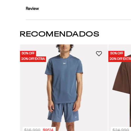
Review
RECOMENDADOS
30% OFF
30% OFF
 | Hombre
20% OFF EXTRA
20% OFF EXT
$
16
.
990
$
24
.
990
$
9514