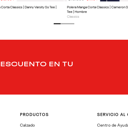
Corta Classics | Danny Varsity Ss Tee |
Polera Manga Corta Classics | Cameron 
Tee | Hombre
Classics
DESCUENTO EN TU
PRODUCTOS
SERVICIO AL 
Calzado
Centro de Ayud