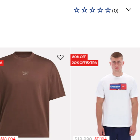
☆
☆
☆
☆
☆
(
0
)
30% OFF
RA
20% OFF EXTRA
$
19
.
990
$
13
.
994
$
11
.
194