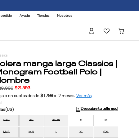
 pedido
Ayuda
Tiendas
Nosotros
ssics
olera manga larga Classics |
onogram Football Polo |
Hombre
$
21
.
593
29
.
990
galo en cuotas desde
$1799
x
12
meses.
Ver más
ul
Descubre tu talla aquí
2XS
XS
XS/S
S
M
M/S
M/L
L
XL
2XL