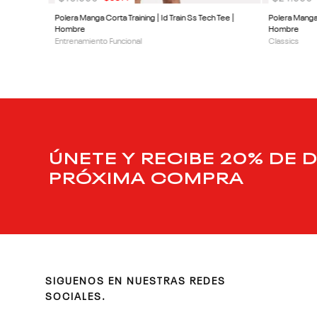
Polera Manga Corta Training | Id Train Ss Tech Tee |
Polera Manga 
Hombre
Hombre
Entrenamiento Funcional
Classics
ÚNETE Y RECIBE 20% DE 
PRÓXIMA COMPRA
SIGUENOS EN NUESTRAS REDES
SOCIALES.