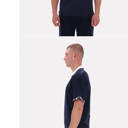
9
.
nano 5
10
.
nano x