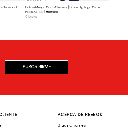
Ss Crewneck
Polera Manga Corta Classics | Bruno Big Logo Crew
Neck Ss Tee | Hombre
Classics
SUSCRIBIRME
CLIENTE
ACERCA DE REEBOK
a
Sitios Oficiales