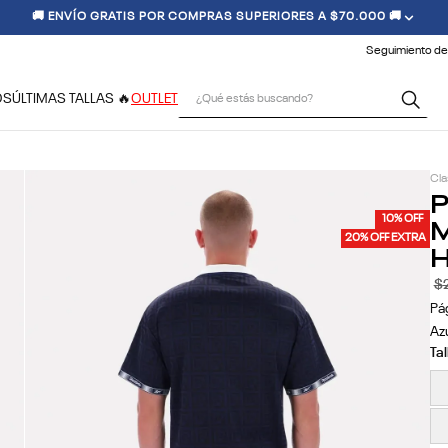
🚚 ENVÍO GRATIS POR COMPRAS SUPERIORES A $70.000 🚚
Seguimiento de
¿Qué estás buscando?
OS
ÚLTIMAS TALLAS 🔥
OUTLET
Cla
P
M
10% OFF
20% OFF EXTRA
$
Pá
Az