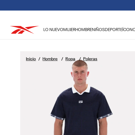
LO NUEVO
MUJER
HOMBRE
NIÑOS
DEPORTE
ÍCON
TÉRMINOS MÁS BUSCADOS
1
.
reebok classic mujer
Hombre
Ropa
Poleras
2
.
club c
3
.
reebok hombre
4
.
training
5
.
polerón
6
.
chaqueta
7
.
nano 4
8
.
classic