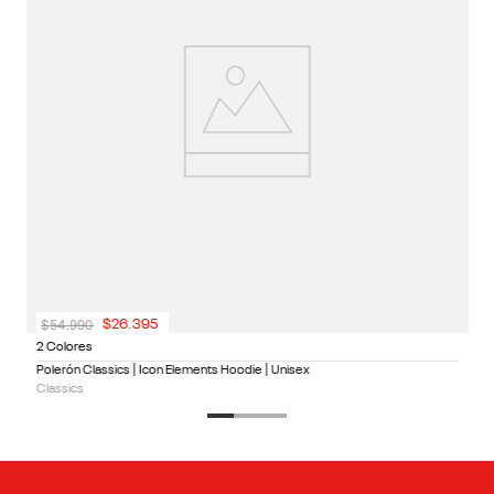
$
54
.
990
$
26
.
395
2 Colores
Polerón Classics | Icon Elements Hoodie | Unisex
Classics