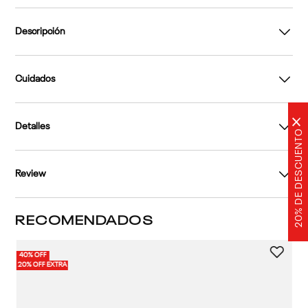
Descripción
Cuidados
×
Detalles
20% DE DESCUENTO
Review
RECOMENDADOS
40% OFF
40%
2 
20% OFF EXTRA
20%
|
Po
Cl