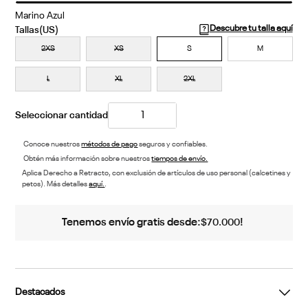
Marino Azul
Descubre tu talla aquí
2XS
XS
S
M
L
XL
2XL
Conoce nuestros
métodos de pago
seguros y confiables.
Obtén más información sobre nuestros
tiempos de envío.
Aplica Derecho a Retracto, con exclusión de artículos de uso personal (calcetines y
petos). Más detalles
aquí.
.
Tenemos envío gratis desde:
!
$
70
.
000
Destacados