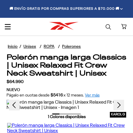
🚚 ENVÍO GRATIS POR COMPRAS SUPERIORES A $70.000 🚚
Unisex
ROPA
Polerones
Polerón manga larga Classics
| Unisex Relaxed Fit Crew
Neck Sweatshirt | Unisex
$
64
.
990
NUEVO
Págalo en cuotas desde
$5416
x
12
meses.
Ver más
KAROL G
1
Colores disponibles