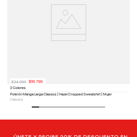
$
34
.
990
$
16
.
795
2 Colores
Polerón Manga Larga Classics | Hazel Cropped Sweatshirt | Mujer
Classics
ÚNETE Y RECIBE 20% DE DESCUENTO EN