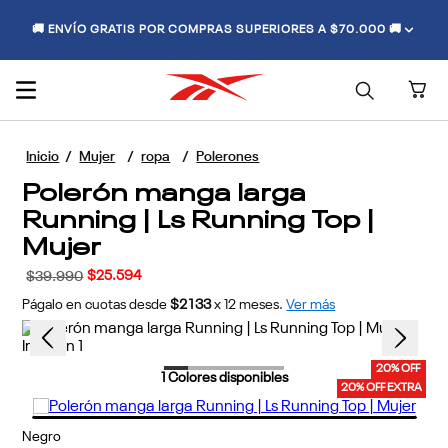
🚚 ENVÍO GRATIS POR COMPRAS SUPERIORES A $70.000 🚚
Mujer
ropa
Polerones
Polerón manga larga
Running | Ls Running Top |
Mujer
$
25
.
594
$
39
.
990
Págalo en cuotas desde
$2133
x
12
meses.
Ver más
20% OFF
1
Colores disponibles
20% OFF EXTRA
Negro