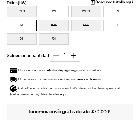
Descubre tu talla aquí
2XS
XS
XS/S
S
M
M/S
M/L
L
XL
2XL
Conoce nuestros
métodos de pago
seguros y confiables.
Obtén más información sobre nuestros
tiempos de envío.
Aplica Derecho a Retracto, con exclusión de artículos de uso personal
(calcetines y petos). Más detalles
aquí.
.
Tenemos envío gratis desde:
!
$
70
.
000