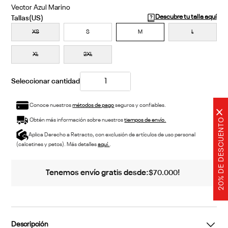
Vector Azul Marino
Descubre tu talla aquí
XS
S
M
L
XL
2XL
Conoce nuestros
métodos de pago
seguros y confiables.
×
20% DE DESCUENTO
Obtén más información sobre nuestros
tiempos de envío.
Aplica Derecho a Retracto, con exclusión de artículos de uso personal
(calcetines y petos). Más detalles
aquí.
.
Tenemos envío gratis desde:
!
$
70
.
000
Descripción