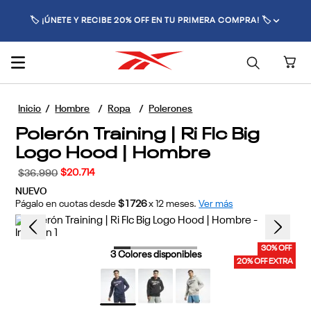
🚚 ENVÍO GRATIS POR COMPRAS SUPERIORES A $70.000 🚚
Hombre
Ropa
Polerones
Polerón Training | Ri Flc Big
Logo Hood | Hombre
$
20
.
714
$
36
.
990
NUEVO
Págalo en cuotas desde
$1726
x
12
meses.
Ver más
30% OFF
3
Colores disponibles
20% OFF EXTRA