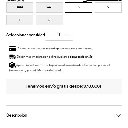
2XS
XS
S
M
L
XL
Conoce nuestros
métodos de pago
seguros y confiables.
Obtén más información sobre nuestros
tiempos de envío.
Aplica Derecho a Retracto, con exclusión de artículos de uso personal
(calcetines y petos). Más detalles
aquí.
.
Tenemos envío gratis desde:
!
$
70
.
000
Descripción