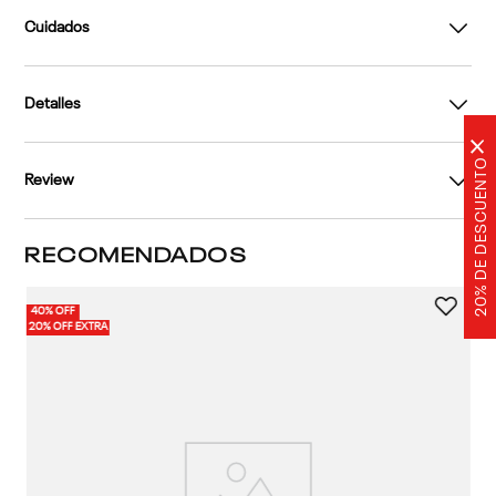
Cuidados
Detalles
×
20% DE DESCUENTO
Review
RECOMENDADOS
40% OFF
40%
3 
20% OFF EXTRA
20%
Po
Cl