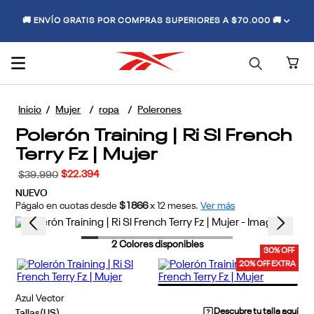
🚚 ENVÍO GRATIS POR COMPRAS SUPERIORES A $70.000 🚚
Mujer
ropa
Polerones
Polerón Training | Ri Sl French
Terry Fz | Mujer
$
22
.
394
$
39
.
990
NUEVO
Págalo en cuotas desde
$1866
x
12
meses.
Ver más
2
Colores disponibles
30% OFF
20% OFF EXTRA
Azul Vector
Descubre tu talla aquí