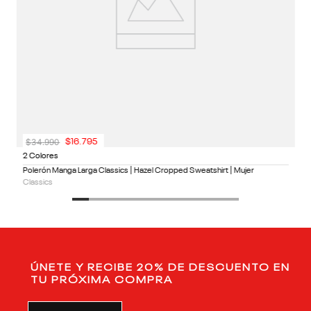
$
34
.
990
$
16
.
795
2 Colores
Polerón Manga Larga Classics | Hazel Cropped Sweatshirt | Mujer
Classics
ÚNETE Y RECIBE 20% DE DESCUENTO EN
TU PRÓXIMA COMPRA